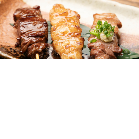
三
奈良
条店
もつ鍋「もつ粋」の2号店がリニューアルオー